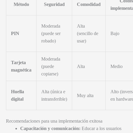
Costos
Método
Seguridad
Comodidad
implement
Moderada
Alta
PIN
(puede ser
(sencillo de
Bajo
robado)
usar)
Moderada
Tarjeta
(puede
Alta
Medio
magnética
copiarse)
Huella
Alta (única e
Alto (invers
Muy alta
digital
intransferible)
en hardwar
Recomendaciones para una implementación exitosa
Capacitación y comunicación:
Educar a los usuarios