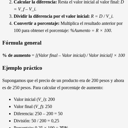
Calcular la diferencia:
Resta el valor inicial al valor final:
D
= V_f – V_i
.
Dividir la diferencia por el valor inicial:
R = D / V_i
.
Convertir a porcentaje:
Multiplica el resultado anterior por
100 para obtener el porcentaje:
%Aumento = R × 100
.
Fórmula general
% de aumento
=
[(Valor final – Valor inicial) / Valor inicial] × 100
Ejemplo práctico
Supongamos que el precio de un producto era de 200 pesos y ahora
es de 250 pesos. Para calcular el porcentaje de aumento:
Valor inicial (
V_i
): 200
Valor final (
V_f
): 250
Diferencia: 250 – 200 = 50
División: 50 / 200 = 0,25
Porcentaje: 0,25 × 100 =
25%